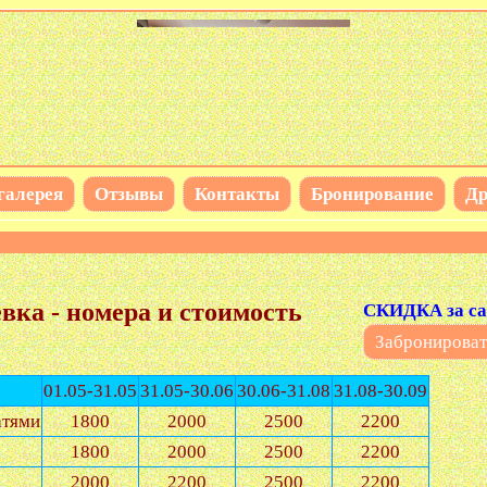
галерея
Отзывы
Контакты
Бронирование
Др
вка - номера и стоимость
СКИДКА за са
Забронироват
01.05-31.05
31.05-30.06
30.06-31.08
31.08-30.09
атями
1800
2000
2500
2200
1800
2000
2500
2200
2000
2200
2500
2200