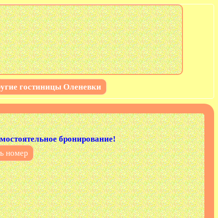
угие гостиницы Оленевки
мостоятельное бронирование!
ь номер