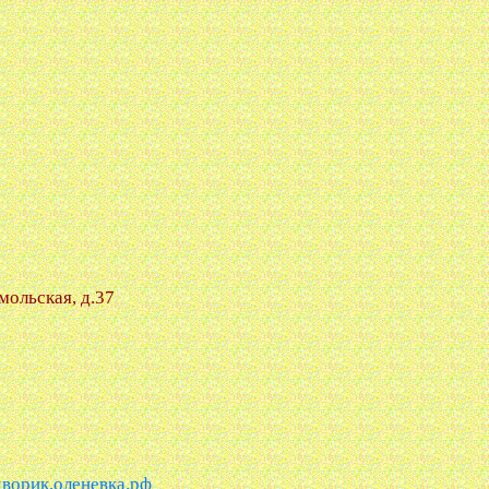
мольская, д.37
дворик.оленевка.рф